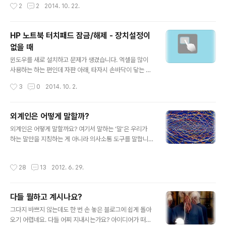
작성시간
2
2
2014. 10. 22.
문제 아니다. 신형..
MP3 파일을 채보한다는 건 역시 안되나 했는데 오래 전
어느 게시물을 본 기억이 나서 한참을 뒤지니 있다. 그대로
해보니 된다. -그래서 대충 스크린샷을 찍어 정리해 놔야
HP 노트북 터치패드 잠금/해제 - 장치설정이
다음에 생각날 때 요긴하게 쓸 듯하다. 채보(採譜) : 곡조를
없을 때
듣고 그것을 악보로 만듦 먼저 3가지 프로그램이 필요하
글 내용
다. 1. EZ CD Audio Converter - 프리버전과 프로버전
윈도우를 새로 설치하고 문제가 생겼습니다. 엑셀을 많이
이 있으나 프리버전으로도 충분하다. 2. akoff music co
사용하는 하는 편인데 자판 아래, 타자시 손바닥이 닿는 부
mposer - 파일 저장하려니 뭔..
분에 있는 터치패드 때문에 엉뚱한 셀로 커서가 이동합니
작성시간
3
0
2014. 10. 2.
다. HP노트북은 원래 위 사진처럼 터치패드 왼쪽 상단에
있는 오목한 작은 동그라미를 더블터치하면 잠금/해제가
되는데 안됩니다. 제어판-마우스에서도 장치설정 탭이 없
외계인은 어떻게 말할까?
어 졌더군요. 마우스 설정에서 [장치설정] 탭이 있다면 잠
글 내용
외계인은 어떻게 말할까요? 여기서 말하는 ‘말’은 우리가
금/해제는 간단합니다. 위 그림처럼 터치패드의 [사용] /
하는 말만을 지칭하는 게 아니라 의사소통 도구를 말합니
[사용 안함] 을 쉽게 선택할 수 있습니다. 그러나 [장치설
다. 물론 인류만 한정해서 말하자면 말은 소리를 통해 의사
정] 탭이 없다면 Synaptics TouchPad의 드라이버를 새
를 전달하는 수단이라 할 수 있습니다. 종종 소리 이외의 몸
로 설치해 줘야 합니다. 그런데 삼성이나 엘쥐와 다르게 H
작성시간
28
13
2012. 6. 29.
짓이나 눈빛 등으로 말하기도 하지만 보편적으로 말한다고
P 노트북은 해외 제조품이 많은 편입니다. 그리고 한국 HP
할 때, 말을 소리라고 생각합니다. 지구에 사는 일부 동물은
웹사이트에선 물건너 제..
냄새나 몸짓, 초음파, 색깔, 빛 등을 사용해서 의사를 전달
다들 뭘하고 계시나요?
하기도 하고, 식물도 자극적인 냄새로 주변 다른 식물에게
글 내용
위험을 알려 경고하는 등의 의사소통을 합니다. 그러나 자
그다지 바쁘지 않는데도 한 번 손 놓은 블로그에 쉽게 돌아
신의 의사를 가장 잘 나타내고, 구체적으로 전달하는 데는
오기 어렵네요. 다들 어찌 지내시는가요? 아이디어가 떠올