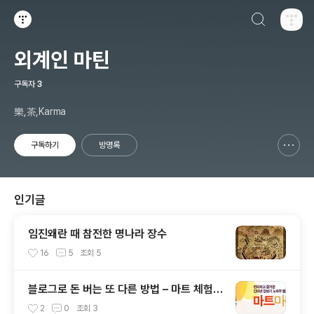
검색하기
티스토리
외계인 마틴
구독자
3
樂,茶,Karma
구독하기
방명록
신고하기 레이어
열기
인기글
임진왜란 때 참전한 명나라 장수
16
5
조회
5
블로그로 돈 버는 또 다른 방법 – 마트 체험단
모집
2
0
조회
3