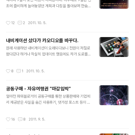
p, Diablo III Armory. It's not exactly made solely
초에 즐비하게 늘어놓았던 계획과 다짐을 돌아보며 한숨
by us DiabloFans (but it is made by a good frie..
쉬고, 아쉬워하는 시기인가 봅니다. 아직 넉 달이나 남은 한
해에 안도하면서도 아무것도 해놓은 게 없는 걸 깨닫고는
작성시간
12
2
2011. 10. 5.
마음이 바빠집니다. 1권을 낼 때도 그랬고, 2권을 낼 때도
그랬습니다. ‘시간을 넉넉히 갖고, 차근차근 쓰며 다듬어야
지.’ 유월에도 그랬고, 칠월, 팔월에도 같은 다짐을 했습니
내비게이션 샀다가 카오디오를 바꾸다.
다. 다짐만 했습니다. 대단한 작품을 쓰는 것도 아니면서 책
글 내용
상 앞에 앉는 게 왜 이리 힘든지 모르겠습니다. 그러나 결국
원래 사용하던 내비게이션이 오래되다보니 전원이 저절로
이렇게 지긋하게 앉았습니다. 그리고 삼 갑자의 내공으로
왔다갔다 하거나 착실히 업데이트 했음에도 차가 도로를
시시각각 찾아오는 주화입마의 위기를 슬기롭게 극복하고
벗어나 산과 들판 위를 마구 내달리곤 했습니다. 또한, 평소
는 마침내 탈고하고야 말았습니다. 비과학 상식 3권은 대
장거리 운전이 잦아 뮤직비디오나 MP3 듣기를 모두 내비
작성시간
8
1
2011. 10. 5.
부분 2년 전 블로그에 발..
에 맡기는 편인데, 이건 멀티태스킹(multitasking)의 부재
로 동영상을 켜면 내비가 죽고, USB 메모리는 부팅후 새로
뺐다 끼워서 인식시켜줘야하기에 불편이 이만저만이 아니
공동구매 - 자유여행권 "마감임박"
었습니다. 결국 바꾸기로 결심하고 며칠동안 열심히 신상
글 내용
정보를 뒤적이다기 마침 보상판매 중인 파인드라이브 IQ 3
얼마전 파워블로거의 공동구매를 통한 상품판매와 기업에
D 2000v라는 녀석으로 결정하였습니다. 기존 제품을 보
서 제공받은 사실을 숨긴 사용후기, 댓가성 포스트 등이 문
내고 받기까지 무려 일주일.. 확실히 좋긴 좋더군요. 음성인
제가 되었습니다. 공정거래위원회는「추천·보증 등에 관한
식에 켜자마자 잡히는 GPS, 다이나믹한 3D 지도, 스마트
표시·광고 심사지침」을 개정하는 등 최근 논란이 되고 있는
작성시간
16
8
2011. 9. 5.
폰과 연결되어 사용하는 ..
파워블로거 등의 기만적 추천·보증 행위와 관련한 대책을
마련하였습니다. 주요 골자는 파워블로거 등이 광고주로부
터 경제적 대가(현금이나 당해제품 등)를 받고 추천·보증