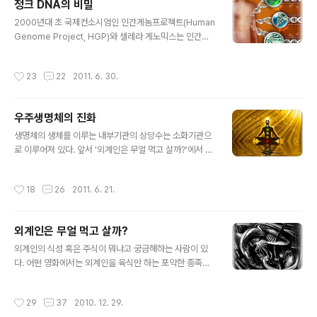
정크 DNA의 비밀
등을 하는 경우 소비자가 상업적 표시·광고라는 사실을 알
글 내용
수 있도록 매 건별로 경제적 이해관계를 명확히 공개토록
2000년대 초 국제컨소시엄인 인간게놈프로젝트(Human
하는 것입니다. 이는 최근 문제가 된 파워블로거 뿐만 아니
Genome Project, HGP)와 셀레라 게노믹스는 인간의
라 인터넷 카페, 트위터, 페이스북 이용자 등과 같이 다수의
유전자 지도(genetic map) 초안이 완성되었다고 공동 발
소비자에게 영향력을 행사할 수 있는 경우 모두 대상이 됩
표했다. 유전자 지도 완성은 수억 년 진화의 결정체인 인간
작성시간
23
22
2011. 6. 30.
니다. 또한 추천·보증 등을 하면서 ..
이 자신의 생물학적 위치를 확인하고, 스스로 미래의 방향
을 모색할 수 있는 엄청난 업적이라 할 수 있다. 유전자 지
도는 염색체(chromosome) 안에 어떤 유전자가 어느 위
우주생명체의 진화
치에 있는지를 표시한 것으로 이를 통해 피부나 머리털의
글 내용
색, 외형 등을 결정하는 유전자가 어떤 염색체의 어느 위치
생명체의 생체를 이루는 내부기관의 상당수는 소화기관으
에 있는지 알 수 있다. 염색체는 모양과 크기가 같은 염색체
로 이루어져 있다. 앞서 '외계인은 무얼 먹고 살까?'에서 다
가 2개씩 존재하므로 -정상적인- 모든 생물의 염색체 수는
루었듯 문명과 문화가 발전하고 진보할수록 음식은 정제되
짝수이다. 인간은 23쌍의 염색체를 구성하는 DNA(Deox
고 정결해진다. 지구 생명체는 광물에서 직접 양분을 흡수
작성시간
18
26
2011. 6. 21.
yri..
하여 영양소를 생산하는 생물과 그렇지 못해 그 다른 생명
체를 먹거나 그 생명체를 먹은 생명체를 먹어야만 하는 생
물이 있다. 그리고 후자의 경우, 필요 성분을 이차 삼차 사
외계인은 무얼 먹고 살까?
슬을 통해 흡수해야 하므로, 소화기관은 아주 복잡하고, 방
글 내용
대해질 수밖에 없다. 그리고 그 과정에서 불필요한 성분과
외계인의 식성 혹은 주식이 뭐냐고 궁금해하는 사람이 있
스스로에 해를 미치는 독소가 함께 흡수되기도 하므로, 이
다. 어떤 영화에서는 외계인을 육식만 하는 포악한 종족으
를 중화하거나 배출하고, 억제하는 기능을 담당하는 기관
로 그리고 있다. 그러나 외계인은 고향 행성 고유환경과 진
이나 그 역할을 하는 호르몬이나 성분을 생성, 제어하는 기
화과정, 진화결과와 지향하는 체질에 따라 다양한 종류의
작성시간
29
37
2010. 12. 29.
관도 필요해진다. 그러다 보니 생명활동 ..
양분을 고유한 방법으로 섭취한다. 그리고 그 대부분은 매