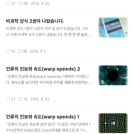
작성시간
31
38
2010. 9. 20.
커다란 실망을 할 수밖에 없었습니..
존재하므로, 우주는 무(無)로부터 스스로 창조될 수 있으
며, 창조될 것’이라고 했습니다. 또한, 생명체가 번성할 수
있는 환경을 지닌 행성이 지구만 있는 것이 아니고, 비슷한
비과학 상식 2권이 나왔습니다.
행성시스템을 가져서 생명체가 살 만한 행성이 있는 태양
글 내용
계가 여럿 있으므로, 우주가 오직 우리만을 위해 설계되었
비과학 상식 1권이 나온지 거의 일 년이 되었습니다. 그리
다는 근거는 무너졌다고 했습니다. 결국, 그의 주장대로라
고 이제 비과학 상식 2권이 나왔습니다. 한 편 한 편 블로그
면 인간과 지구는 신이 창조한 유일하고 독특한 세계가 아
에 발행한 글을 시기별로 모아서 책으로 엮었습니다. 비과
니라 중력 법칙에 의해 필연적으로 대폭발이 일어났듯 여
학 상식 1권은 하도 급하게 엮다 보니 제대로 된 탈고도 못
작성시간
14
18
2010. 9. 1.
러 가지 물리적 ..
해 어색한 내용과 표현으로 읽기가 민망할 정도였습니다.
그래서 감히 지인에게 출판 소식을 전할 엄두도 못 냈고, 작
가 증정본으로 받은 몇 권의 책은 상자에 담긴 채 다락에 잠
인류의 진보와 속도(warp speeds) 2
들어 있습니다. 몇 달이 지나서야 겨우 2권을 준비할 용기
글 내용
가 났습니다. 다시 읽고 쓰며 보낸 시간이 만만치 않음에도
-인류의 진보와 속도(warp speeds) 1편에서 이어집니
송고하는 순간까지 고민해야만 했습니다. 1권과 마찬가지
다. 광속도를 넘으려면 우리에겐 우주를 새롭게 관찰하는
로 2권의 내용도 블로그에 발행했던 글을 모아 놓은 것입
눈이 필요하고, 광속도를 넘고 나서 인류는 우주를 더 넓게
니다. 다른 날에 다른 주제를 놓고, 다른 시각에서 쓴 글이
바라볼 수 있을 것입니다. 그러나 여전히 새로운 이론에도
작성시간
27
13
2010. 8. 31.
기 때문에 각각의 글..
한계는 존재합니다. 스타트랙에도 이런 한계를 명확하게
정해 놓고 있습니다. 그래서 인류가 우주에 진출한 지 300
년이 지난 2360년대까지 무수한 도전으로 은하계를 탐험
인류의 진보와 속도(warp speeds) 1
했고, 빛의 속도의 1,900배까지 낼 수 있는 함정이 있음에
글 내용
도 인류는 겨우 은하계의 11%에 대한 지도만 작성한 상태
“인류의 진보는 속도와 관련 있다.” 이 말은 1987년부터 1
입니다. 1995년에서 2001까지 방영된 Star Trek: Voy
994년까지 방송되었던 2360년대를 배경으로 한 TV 드