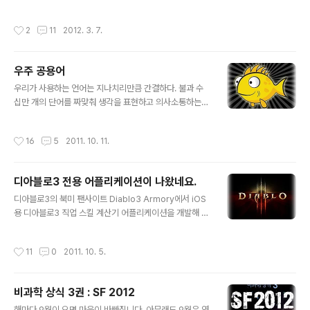
소리만한 게 없습니다. 입으로 낼 수 있는 수천가지 소리를
라도 예전처럼 즉시 가공해 글을 만드는 게 쉽지 않네요. 알
조합해 의미를 가진 단어를 만들고, 이를 엮어 문장을 만들
고 지내던 이웃은 여전히 잘 지내시는지, 뭘하고 계시는지
작성시간
2
11
2012. 3. 7.
어 의사를 전하고 정보를..
궁금합니다. 여기 안드로메다는 경기가 안좋아 인심이 야
박해 졌습니다. 기뮬론 값이 폭등해서 외계탐사가 줄었고,
그러다보니 새로 유입되는 문명이 드물어 연방는 정체되는
우주 공용어
느낌입니다. 소속 행성들은 이권 다툼에만 바쁘고, 경기 부
글 내용
양책은 늘 당파의 반대로 무산되고 있습니다. 그래서 해적
우리가 사용하는 언어는 지나치리만큼 간결하다. 불과 수
통신에서 연방 해체라는 낭설이 떠돌 정도입니다. 아.... 지
십만 개의 단어를 짜맞춰 생각을 표현하고 의사소통하는
구에 파견되었을 때가 그립습니다. 친구녀석이 나의 만류
데 이용할 뿐이다. 아니 일상생활은 수백 개의 단어만으로
를 뿌리치고 음주운전하다 로스웰에 추락해 아직 시체조차
도 충분하다. 그러나 우리의 옛 선조는 좀 더 우주 본질과
작성시간
16
5
2011. 10. 11.
찾지 못하는 아픈 추억도 있지만 지..
닮은 언어를 구사하였다. 우리가 주문(呪文)이라고 부르는
기묘한 언어가 그것이다. 말에는 힘이 있다. 우주 본질의 언
어는 명령이고 법칙이고 표지판이다. 그 언어는 우주와 하
디아블로3 전용 어플리케이션이 나왔네요.
나이므로 소리가 되어 나오는 순간 우주를 구성하는 모든
글 내용
사물을 움직였다. 그 언어가 표현하는 그대로 우주가 따랐
디아블로3의 북미 팬사이트 Diablo3 Armory에서 iOS
고, 즉시 현실이 되었다. 마치 마법처럼 그 언어는 우주에
용 디아블로3 직업 스킬 계산기 어플리케이션을 개발해 무
명령을 내릴 수 있었다. 홀로덱(Holodeck)*에서 사물의
료로 공개했습니다. 현재 아이튠즈를 통해 무료로 다운받
구성과 인물, 세세한 상황까지 말로 바꿀 수 있듯이 우주는
을 수 있습니다. 이 어플은 스킬, 룬의 효과 계산뿐만 아니
작성시간
11
0
2011. 10. 5.
우주의 환경을 구성하는 요소..
라 팬사이트의 뉴스와 게임 정보, 클래스와 스킬 등도 볼 수
있고. 계산 결과를 저장하여 나중에 로드하거나 인쇄도 가
능하다고 합니다. 현재는 아이폰 버젼만 제작해 공개했지
비과학 상식 3권 : SF 2012
만 곧 안드로이드용 어플도 개발할 예정이라니 기대가 됩
글 내용
니다. DiabloFans now has an unofficial iPhone Ap
해마다 9월이 오면 마음이 바빠집니다. 아무래도 9월은 연