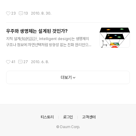
ager 시리즈는 이웃 은하에서 온 지성체 때문에 7만 5천
라마 Star Trek 두 번째 시리즈인 The Next Generati
광년 너머 은하의 반대편(델타 쿼드란트) 끝으로 끌려간 보
on(TNG)의 한 에피소드에 나오는 말입니다. 1996년 개
작성시간
23
13
2010. 8. 30.
이저호가..
봉된 스타트랙의 여덟 번째 극장판 First Contact에서 보
그(Borg) 종족은 시간 여행을 통해 2063년 4월 4일의
지구로 가서 몬태나의 미사일 기지에 공격을 퍼붓는데, 다
우주와 생명체는 설계된 것인가?
음날 일어날 인류 최초의 워프 비행을 방해하려고 한 것입
글 내용
니다. 다행히 엔터프라이즈 승무원들의 도움으로 제프램
지적 설계(知的設計, Intelligent design)는 생명체의
코크레인(Zefram Cochrane)은 초광속 우주선 “피닉
구조나 정보에 자연선택처럼 방향성 없는 진화 원리만으로
스”를 타고 워프에 성공하고, 마침내 인류는 외계문명과의
는 설명할 수 없는 요소가 많고, 또 우연적인 요소보다는 의
첫 만남을 이룹니다. 스타트랙 시리즈 전반에는 직접..
도적인 요소가 많으므로 생명이 지적인 존재가 의도적으로
작성시간
41
27
2010. 6. 8.
설계한 피조물이라 믿고, 그것을 검증 가능한 과학적인 도
구로 증명하려는 논리입니다. 진화론이 생물의 발생과 변
화에 인위적인 유도가 개입했을 가능성을 배제하고, 모든
더보기
생물학적 복잡성을 설명할 수 있다고 주장하고 있지만, 지
적설계이론은 진화로는 설명할 수 없는 자연계에 존재하는
특정된 복잡성(specified complexity)의 해답으로 지
적설계를 제시하고 있습니다. 지적설계이론은 UC 버클리
의 법학 교수인 필립 존슨(Phillip E. Johnson)이 1991
년에 출판..
의안내
티스토리
로그인
고객센터
© Daum Corp.