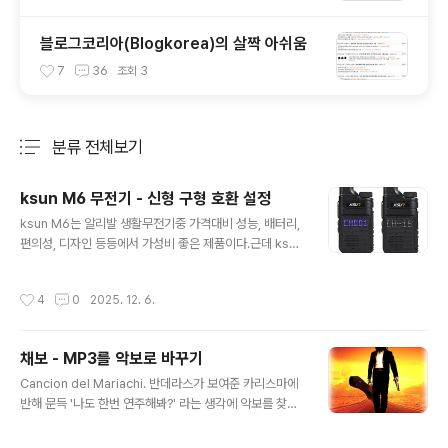
블로그코리아(Blogkorea)의 살짝 아쉬움
7
36
조회
3
분류 전체보기
주요 글 목록
ksun M6 무전기 - 신형 구형 호환 설정
글 내용
ksun M6는 알리발 생활무전기중 가격대비 성능, 배터리,
편의성, 디자인 등등에서 가성비 좋은 제품이다.근데 ksun
을 ksu7, ksut로 잘못 읽기도 한다. 2024년 이전에 생산
된 제품은 구형이고 이후 생산 제품은 신형인데, 기능적으
작성시간
4
0
2025. 12. 6.
로 큰 차이는 체감하기 어렵지만 구형이 전반적으로 통신
중 잡음, 하울링 등이 적은 편인듯하다. 신구형의 외형차이
는 거의 없고, 켰을 때 채널을 표시하는 방식이 약간 다를
채보 - MP3를 악보로 바꾸기
뿐이다. 그래서 동일한 셋팅을 하면 신구형 채널 통신이 호
글 내용
환된다. 다만 설정하는 방법이나 전용 프로그램 문제, 주파
Cancion del Mariachi. 반데라스가 보여준 카리스마에
수 데이터 등으로 어려워하는 분들이 있어 간략하게 소개
반해 문득 '나도 한번 연주해봐?' 라는 생각에 악보를 찾으
한다. 기존에 구형 3대를 사용하다가 신형 2대를 추가 구
니 없다. 들으며 악보를 그린다는 건 .... 흠... -그래서 채보
입해 한국주파수로 설정하고나니 서로 통신이 안된다. 별
하는 프로그램이 있나 검색해 봤으나 부정적이다. 그것도