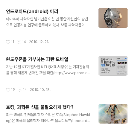
우 평화적이고, 이성적인 방식을 따르고 있다. 물론 육식을
하는 외계인도 있다. 그러나 육식이라는 말 자체가 지극히
안드로이드(android) 아리
지구 식 관점에서 비롯된 말이다. 생물을 식물과 동물로 나
글 내용
누어 구분하는 기준 자체가 지구적이라는 말이다. 지구 생
아마추어 과학자인 남기만은 이십 년 동안 자신만의 방법
물은 대부분이 수많은 아미노산(amino acid)의 연결체인
으로 인공지능 연구에 몰두하고 있다. 보통 과학자들이 더
고분자 유기물로 몸을 구성하고 있는데, 외계 생물 중에도
정교하고 완벽한 인공지능을 만들려는 데 비해 그는 좀 더
지구 동물과 비슷한 성분으로 구성된 아니 거의 지구의 동
인간에 가깝게 생각하는 아니 인간과 똑같이 생각하고 행
작성시간
11
14
2010. 12. 21.
물과 흡사한 구성성분으로 이루어..
동할 수 있는 형태는 다르지만 새로운 개념의 지성을 지닌
생명체를 개발하려는 것이다. 이 생명체는 어떤 형태를 지
닌 것이 아니라 생각하고 반응하는 패턴의 집합체로써 그
윈도우폰을 거부하는 파란 모바일
를 수용할 수 있는 전자나 양자 메모리만 있다면 생존할 수
글 내용
있는 논리코드이다. 그 코드가 로봇의 메모리와 기억장치
지난 12일 KT계열사인 KTH(대표 서정수)는 기자간담회
에 상주하게 되면 로봇은 이제 단순한 로봇이 아니라 스스
를 통해 새롭게 변화된 포털 파란(http://www.paran.co
로 생각하는 존재가 된다. 즉 어떤 양, 전자두뇌와도 호환할
m)의 브랜드 아이덴티티와 유무선 초기화면을 공개하고,
수 있는 코드로, 쉽게 말해 하나의 프로그램이라고 할 수 있
스마트 모바일 회사로 탈바꿈하겠다고 밝혔습니다. 늦었지
작성시간
19
14
2010. 10. 18.
다. 일반적으로 인공지능은 설계자가 ..
만 파란의 새로운 디자인과 구성은 매우 환영하는 편입니
다. 특히 초기화면에서 이용자가 원하지 않는 서비스를 과
감히 지울 수 있는 배려는 구글의 간결함보다 더 감탄을 자
호킹, 과학은 신을 불필요하게 했다?
아냅니다. 복잡하게 콘텐츠와 광고가 얽혀 배치된 기존 포
글 내용
털의 초기화면과 다르게 큼직큼직 심플하고도 자유로운 화
최근 영국의 천체물리학자 스티븐 호킹(Stephen Hawki
면 구성을 보면 모바일 앱을 기반으로 이용자를 불러 모으
ng)은 미국의 물리학자 리어나드 믈로디노프(Leonard
고, 콘텐츠에 주력해 무선에 강한 포털로 거듭나겠다는 KT
Mlodinow)와 함께 출간한 ‘위대한 설계(The Grand D
H의 계획에 수긍하게 됩니다. 그런데 오늘 파란의 개편에
esign)’에서 우주창조에 대하여 ‘중력과 같은 물리법칙이